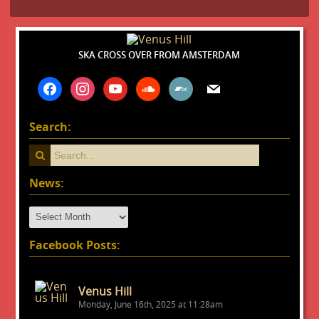
SKA CROSS OVER FROM AMSTERDAM
facebook
instagram
youtube
soundcloud
bandcamp
mail
Search:
News:
News:
Facebook Posts:
Venus Hill
Monday, June 16th, 2025 at 11:28am