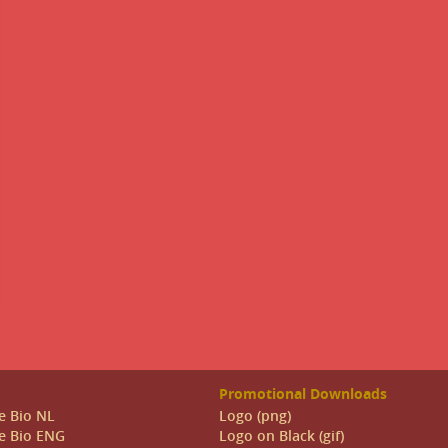
Promotional Downloads
e Bio NL
Logo (png)
e Bio ENG
Logo on Black (gif)