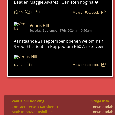
Beat en Maggie Alvarez ! Genieten nog na ❤️
16
3
1
View on Facebook
Venus Hill
Tuesday, September 17th, 2024 at 10:56am
Aanstaande 21 september openen we om half
9 voor the Beat! In Poppodium P60 Amstelveen
12
1
View on Facebook
Venus hill booking
Stage info
Contact person Karolien Hill
Downloadabl
Mail: info@venushill.net
Downloadabl