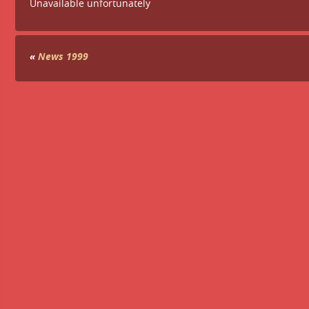
Unavailable unfortunately
«
News 1999