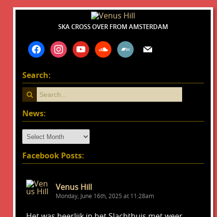
SKA CROSS OVER FROM AMSTERDAM
facebook
instagram
youtube
soundcloud
bandcamp
mail
Search:
News:
News:
Facebook Posts:
Venus Hill
Monday, June 16th, 2025 at 11:28am
Het was heerlijk in het Slachthuis met weer